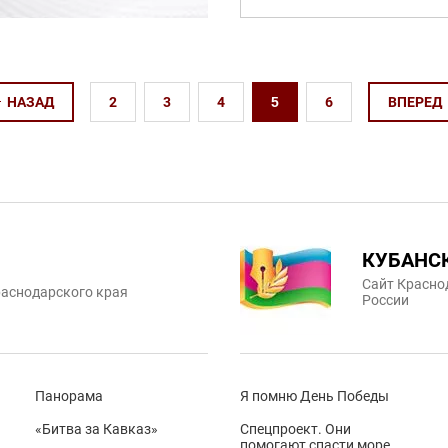
НАЗАД
2
3
4
5
6
ВПЕРЕД
КУБАНС
Сайт Красно
аснодарского края
России
Панорама
Я помню День Победы
«Битва за Кавказ»
Спецпроект. Они
помогают спасти море