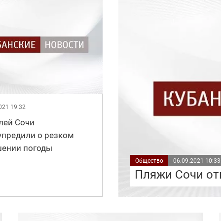
021 19:32
лей Сочи
упредили о резком
шении погоды
Общество
06.09.2021 10:33
Пляжи Сочи от