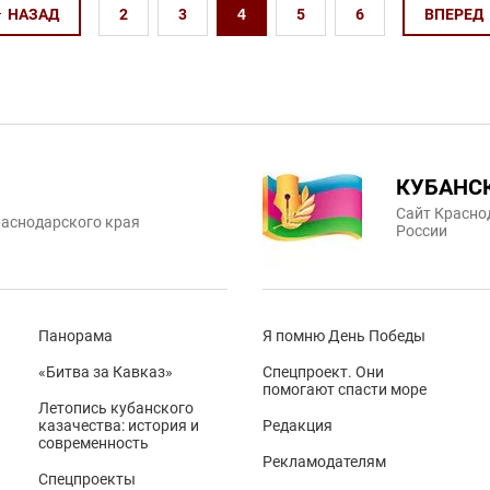
НАЗАД
2
3
4
5
6
ВПЕРЕД
КУБАНС
Сайт Красно
аснодарского края
России
Панорама
Я помню День Победы
«Битва за Кавказ»
Спецпроект. Они
помогают спасти море
Летопись кубанского
казачества: история и
Редакция
современность
Рекламодателям
Спецпроекты