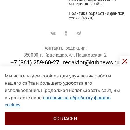
материалов сайта
Политика обработки файлов
cookie (Куки)
Контакты редакции:
350000, г. Краснодар, ул. Пашковская, 2
+7 (861) 259-60-27
redaktor@kubnews.ru
Мы используем cookies для улучшения работы
Для пользователей старше 16 лет
нашего сайта и большего удобства его
© Кубанские Новости, 2017
использования. Продолжая использовать сайт, Вы
Сетевое издание «kubnews» зарегистрировано Федеральной
выражаете своё
согласие на обработку файлов
службой по надзору в сфере связи, информационных технологий
cookies
и массовых коммуникаций (Роскомнадзор). Регистрационный
номер Эл № ФС 77 - 78802 от 30 июля 2020 года. Учредитель -
ООО "ГИК "Кубанские Новости" (350000, Краснодар, ул.
СОГЛАСЕН
Пашковская, 2). Главный редактор – Филиппов О. Ю.