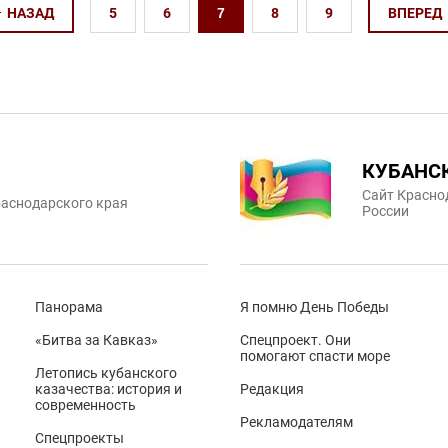
НАЗАД
5
6
7
8
9
ВПЕРЕД
КУБАНС
Сайт Красно
аснодарского края
России
Панорама
Я помню День Победы
«Битва за Кавказ»
Спецпроект. Они
помогают спасти море
Летопись кубанского
казачества: история и
Редакция
современность
Рекламодателям
Спецпроекты