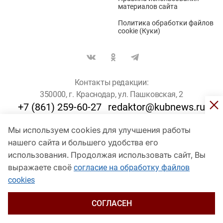
материалов сайта
Политика обработки файлов
cookie (Куки)
Контакты редакции:
350000, г. Краснодар, ул. Пашковская, 2
+7 (861) 259-60-27
redaktor@kubnews.ru
Мы используем cookies для улучшения работы
Для пользователей старше 16 лет
нашего сайта и большего удобства его
© Кубанские Новости, 2017
использования. Продолжая использовать сайт, Вы
Сетевое издание «kubnews» зарегистрировано Федеральной
выражаете своё
согласие на обработку файлов
службой по надзору в сфере связи, информационных технологий
cookies
и массовых коммуникаций (Роскомнадзор). Регистрационный
номер Эл № ФС 77 - 78802 от 30 июля 2020 года. Учредитель -
ООО "ГИК "Кубанские Новости" (350000, Краснодар, ул.
СОГЛАСЕН
Пашковская, 2). Главный редактор – Филиппов О. Ю.