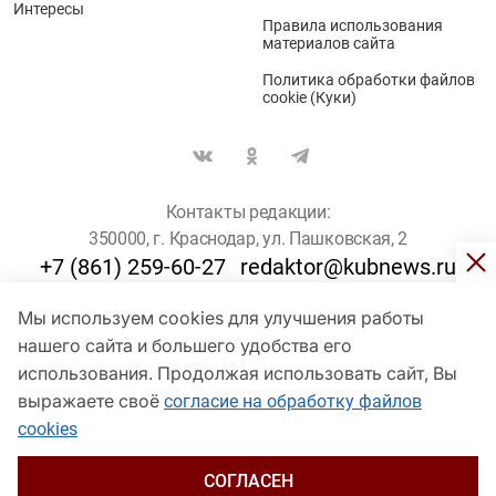
Интересы
Правила использования
материалов сайта
Политика обработки файлов
cookie (Куки)
Контакты редакции:
350000, г. Краснодар, ул. Пашковская, 2
+7 (861) 259-60-27
redaktor@kubnews.ru
Мы используем cookies для улучшения работы
Для пользователей старше 16 лет
нашего сайта и большего удобства его
© Кубанские Новости, 2017
использования. Продолжая использовать сайт, Вы
Сетевое издание «kubnews» зарегистрировано Федеральной
выражаете своё
согласие на обработку файлов
службой по надзору в сфере связи, информационных технологий
cookies
и массовых коммуникаций (Роскомнадзор). Регистрационный
номер Эл № ФС 77 - 78802 от 30 июля 2020 года. Учредитель -
ООО "ГИК "Кубанские Новости" (350000, Краснодар, ул.
СОГЛАСЕН
Пашковская, 2). Главный редактор – Филиппов О. Ю.