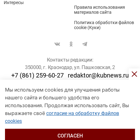
Интересы
Правила использования
материалов сайта
Политика обработки файлов
cookie (Куки)
Контакты редакции:
350000, г. Краснодар, ул. Пашковская, 2
+7 (861) 259-60-27
redaktor@kubnews.ru
Мы используем cookies для улучшения работы
Для пользователей старше 16 лет
нашего сайта и большего удобства его
© Кубанские Новости, 2017
использования. Продолжая использовать сайт, Вы
Сетевое издание «kubnews» зарегистрировано Федеральной
выражаете своё
согласие на обработку файлов
службой по надзору в сфере связи, информационных технологий
cookies
и массовых коммуникаций (Роскомнадзор). Регистрационный
номер Эл № ФС 77 - 78802 от 30 июля 2020 года. Учредитель -
ООО "ГИК "Кубанские Новости" (350000, Краснодар, ул.
СОГЛАСЕН
Пашковская, 2). Главный редактор – Филиппов О. Ю.