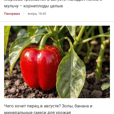
мульчу – корнеплоды целые
Панорама
вчера, 18:45
Чего хочет перец в августе? Золы, банана и
минеральные смеси для урожая