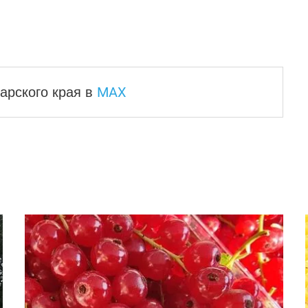
MAX
арского края
в