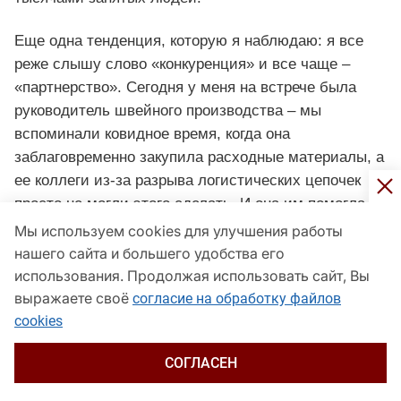
Еще одна тенденция, которую я наблюдаю: я все
реже слышу слово «конкуренция» и все чаще –
«партнерство». Сегодня у меня на встрече была
руководитель швейного производства – мы
вспоминали ковидное время, когда она
заблаговременно закупила расходные материалы, а
ее коллеги из-за разрыва логистических цепочек
просто не могли этого сделать. И она им помогла. И
сегодня она рассказала, что в нынешних условиях
Мы используем cookies для улучшения работы
история повторяется. Бизнес помогает бизнесу –
нашего сайта и большего удобства его
это здорово.
использования. Продолжая использовать сайт, Вы
выражаете своё
согласие на обработку файлов
– А из потребностей? Что требуется бизнесу
cookies
прямо сейчас?
СОГЛАСЕН
– Первое – кадры. По-прежнему очень сложно найти