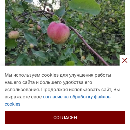
Мы используем cookies для улучшения работы
Ставлю ловчие пояса на яблонях в августе:
нашего сайта и большего удобства его
собираю плодожорку – чистый урожай без червей
использования. Продолжая использовать сайт, Вы
Панорама
сегодня, 15:30
выражаете своё
согласие на обработку файлов
cookies
СОГЛАСЕН