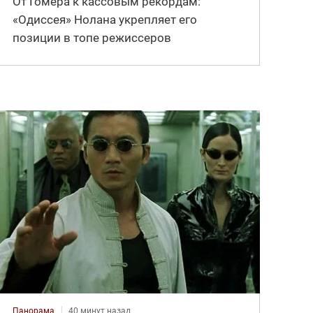
От Гомера к кассовым рекордам:
«Одиссея» Нолана укрепляет его
позиции в топе режиссеров
Панорама
40 минут назад