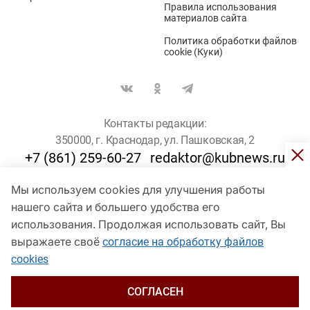
Правила использования
материалов сайта
Политика обработки файлов
cookie (Куки)
Контакты редакции:
350000, г. Краснодар, ул. Пашковская, 2
+7 (861) 259-60-27
redaktor@kubnews.ru
Мы используем cookies для улучшения работы
Для пользователей старше 16 лет
нашего сайта и большего удобства его
© Кубанские Новости, 2017
использования. Продолжая использовать сайт, Вы
Сетевое издание «kubnews» зарегистрировано Федеральной
выражаете своё
согласие на обработку файлов
службой по надзору в сфере связи, информационных технологий
cookies
и массовых коммуникаций (Роскомнадзор). Регистрационный
номер Эл № ФС 77 - 78802 от 30 июля 2020 года. Учредитель -
ООО "ГИК "Кубанские Новости" (350000, Краснодар, ул.
СОГЛАСЕН
Пашковская, 2). Главный редактор – Филиппов О. Ю.