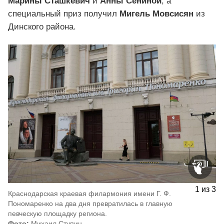
Марины Сташкевич
и
Анны Сениной
, а
специальный приз получил
Мигель Мовсисян
из
Динского района.
1
из
3
Краснодарская краевая филармония имени Г. Ф.
Пономаренко на два дня превратилась в главную
певческую площадку региона.
Фото:
Михаил Ступин