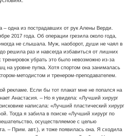
условиях.
 – одна из пострадавших от рук Алены Верди.
бре 2017 года. Об операции грезила около года,
икогда не слышала. Муж, наоборот, души не чаял в
рдо решила раз и навсегда избавиться от лишних
тренировок убрать это было невозможно из-за
ц на уровне пупка. Хотя спортом она занималась
уктором-методистом и тренером-преподавателем.
ой рекламе. Если бы тот плакат мне не попался на
инает Анастасия. – Но я увидела: «Лучший хирург
поисковике написала: «Лучший пластический хирург
й. Тогда я забила в поиске «Лучший хирург по
мешательство, осуществляемое с целью
. – Прим. авт.), и тоже появилась она. Я сходила