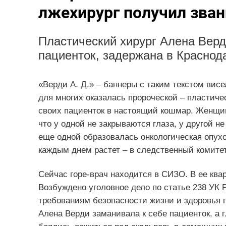
лжехирург получил зва
Пластический хирург Алена Верд
пациенток, задержана в Краснода
«Верди А. Д.» – баннеры с таким текстом вис
для многих оказалась пророческой – пластич
своих пациенток в настоящий кошмар. Женщина
что у одной не закрываются глаза, у другой н
еще одной образовалась онкологическая опухо
каждым днем растет – в следственный комитет
Сейчас горе-врач находится в СИЗО. В ее ква
Возбуждено уголовное дело по статье 238 УК 
требованиям безопасности жизни и здоровья п
Алена Верди заманивала к себе пациенток, а г