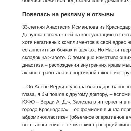
боялись ложиться под скальпель в домашних 
Повелась на рекламу и отзывы
33-летняя Анастасия Исмаилова из Краснодара
Девушка попала к ней на консультацию в сентя
хотя негативных комплиментов в свой адрес н
ее аппетитных бочках и щечках. Но Настя тве
складок на животе. С помощью изматывающих 
диастаза – расхождения внутренних краев мыш
активно: работала в спортивной школе инстр
– Об Алене Верди я узнала благодаря баннерн
глаза, я бы пошла к другому доктору, – вспом
ЮФО – Верди А. Д.». Залезла в интернет и в 
города Краснодара» – ее фамилия вышла перво
абдоминопластике» (объемное оперативное в
восстановления эстетических пропорций живота