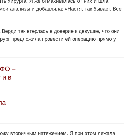
ить хирурга. Я же отмахивалась от них и шла
ои анализы и добавляла: «Настя, так бывает. Все
Верди так втерлась в доверие к девушке, что они
хирург предложила провести ей операцию прямо у
ЮФО –
 и в
ла
 кожу вторичным натяжением. Я при этом лежала