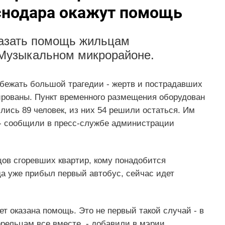
снодара окажут помощь
казать помощь жильцам
 Музыкальном микрорайоне.
бежать большой трагедии - жертв и пострадавших
ированы. Пункт временного размещения оборудован
ились 89 человек, из них 54 решили остаться. Им
 - сообщили в пресс-службе администрации
цов сгоревших квартир, кому понадобится
а уже прибыл первый автобус, сейчас идет
ет оказана помощь. Это не первый такой случай - в
орельцам все вместе, - добавили в мэрии.