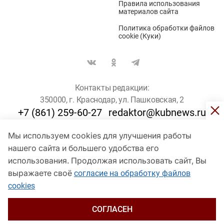
Правила использования
материалов сайта
Политика обработки файлов
cookie (Куки)
Контакты редакции:
350000, г. Краснодар, ул. Пашковская, 2
+7 (861) 259-60-27
redaktor@kubnews.ru
Мы используем cookies для улучшения работы
Для пользователей старше 16 лет
нашего сайта и большего удобства его
использования. Продолжая использовать сайт, Вы
© Кубанские Новости, 2017
Сетевое издание «kubnews» зарегистрировано Федеральной
выражаете своё
согласие на обработку файлов
службой по надзору в сфере связи, информационных технологий
cookies
и массовых коммуникаций (Роскомнадзор). Регистрационный
номер Эл № ФС 77 - 78802 от 30 июля 2020 года. Учредитель -
ООО "ГИК "Кубанские Новости" (350000, Краснодар, ул.
СОГЛАСЕН
Пашковская, 2). Главный редактор – Филиппов О. Ю.