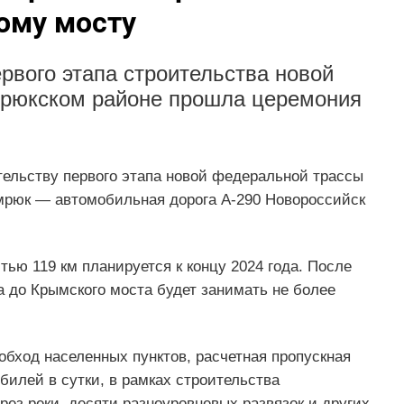
ому мосту
рвого этапа строительства новой
мрюкском районе прошла церемония
тельству первого этапа новой федеральной трассы
мрюк — автомобильная дорога А-290 Новороссийск
ью 119 км планируется к концу 2024 года. После
а до Крымского моста будет занимать не более
обход населенных пунктов, расчетная пропускная
билей в сутки, в рамках строительства
ез реки, десяти разноуровневых развязок и других