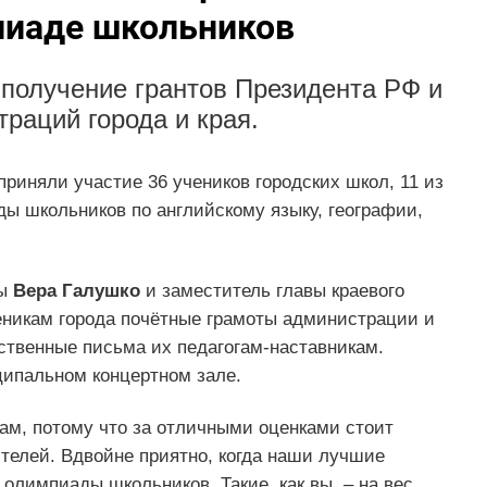
пиаде школьников
 получение грантов Президента РФ и
раций города и края.
приняли участие 36 учеников городских школ, 11 из
ы школьников по английскому языку, географии,
мы
Вера Галушко
и заместитель главы краевого
никам города почётные грамоты администрации и
ственные письма их педагогам-наставникам.
ипальном концертном зале.
ам, потому что за отличными оценками стоит
ителей. Вдвойне приятно, когда наши лучшие
олимпиады школьников. Такие, как вы, – на вес