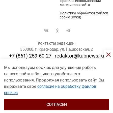
Правила использования
материалов сайта
Политика обработки файлов
cookie (Куки)
Контакты редакции:
350000, г. Краснодар, ул. Пашковская, 2
+7 (861) 259-60-27
redaktor@kubnews.ru
Мы используем cookies для улучшения работы
Для пользователей старше 16 лет
нашего сайта и большего удобства его
использования. Продолжая использовать сайт, Вы
© Кубанские Новости, 2017
Сетевое издание «kubnews» зарегистрировано Федеральной
выражаете своё
согласие на обработку файлов
службой по надзору в сфере связи, информационных технологий
cookies
и массовых коммуникаций (Роскомнадзор). Регистрационный
номер Эл № ФС 77 - 78802 от 30 июля 2020 года. Учредитель -
ООО "ГИК "Кубанские Новости" (350000, Краснодар, ул.
СОГЛАСЕН
Пашковская, 2). Главный редактор – Филиппов О. Ю.