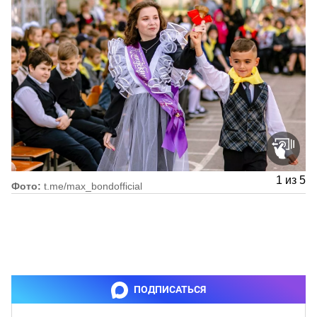
1
из
5
Фото:
t.me/max_bondofficial
ПОДПИСАТЬСЯ