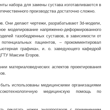
енты набора для замены сустава изготавливаются в
отечественного производства достаточно сложно.
ов. Они делают чертежи, разрабатывают 3d-модели,
ное моделирование напряженно-деформированного
моделей тазобедренных суставов, в зависимости от
 потенциальных пациентов, – прокомментировал
ютерная графика», и. о. заведующего кафедрой
ДГТУ Максим Егоров.
нии материаловедческих аспектов проектирования
ов.
 быть использованы медицинскими организациями
сокотехнологичную медицинскую помощь по
ать печатать ножки эндопротезов с применением