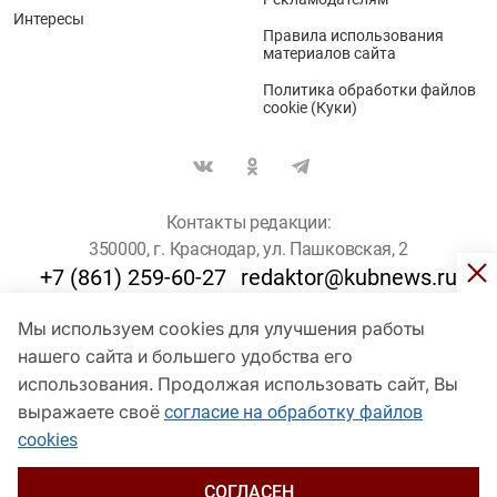
Интересы
Правила использования
материалов сайта
Политика обработки файлов
cookie (Куки)
Контакты редакции:
350000, г. Краснодар, ул. Пашковская, 2
+7 (861) 259-60-27
redaktor@kubnews.ru
Мы используем cookies для улучшения работы
Для пользователей старше 16 лет
нашего сайта и большего удобства его
использования. Продолжая использовать сайт, Вы
© Кубанские Новости, 2017
Сетевое издание «kubnews» зарегистрировано Федеральной
выражаете своё
согласие на обработку файлов
службой по надзору в сфере связи, информационных технологий
cookies
и массовых коммуникаций (Роскомнадзор). Регистрационный
номер Эл № ФС 77 - 78802 от 30 июля 2020 года. Учредитель -
ООО "ГИК "Кубанские Новости" (350000, Краснодар, ул.
СОГЛАСЕН