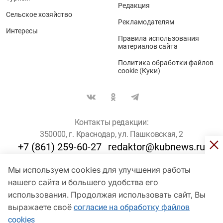
Редакция
Сельское хозяйство
Рекламодателям
Интересы
Правила использования
материалов сайта
Политика обработки файлов
cookie (Куки)
Контакты редакции:
350000, г. Краснодар, ул. Пашковская, 2
+7 (861) 259-60-27
redaktor@kubnews.ru
Мы используем cookies для улучшения работы
Для пользователей старше 16 лет
нашего сайта и большего удобства его
© Кубанские Новости, 2017
использования. Продолжая использовать сайт, Вы
Сетевое издание «kubnews» зарегистрировано Федеральной
выражаете своё
согласие на обработку файлов
службой по надзору в сфере связи, информационных технологий
cookies
и массовых коммуникаций (Роскомнадзор). Регистрационный