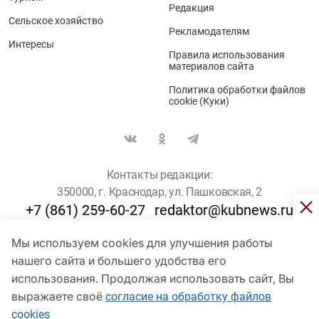
Редакция
Сельское хозяйство
Рекламодателям
Интересы
Правила использования
материалов сайта
Политика обработки файлов
cookie (Куки)
Контакты редакции:
350000, г. Краснодар, ул. Пашковская, 2
+7 (861) 259-60-27
redaktor@kubnews.ru
Мы используем cookies для улучшения работы
Для пользователей старше 16 лет
нашего сайта и большего удобства его
© Кубанские Новости, 2017
использования. Продолжая использовать сайт, Вы
Сетевое издание «kubnews» зарегистрировано Федеральной
выражаете своё
согласие на обработку файлов
службой по надзору в сфере связи, информационных технологий
cookies
и массовых коммуникаций (Роскомнадзор). Регистрационный