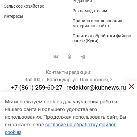
Редакция
Сельское хозяйство
Рекламодателям
Интересы
Правила использования
материалов сайта
Политика обработки файлов
cookie (Куки)
Контакты редакции:
350000, г. Краснодар, ул. Пашковская, 2
+7 (861) 259-60-27
redaktor@kubnews.ru
Мы используем cookies для улучшения работы
Для пользователей старше 16 лет
нашего сайта и большего удобства его
использования. Продолжая использовать сайт, Вы
© Кубанские Новости, 2017
Сетевое издание «kubnews» зарегистрировано Федеральной
выражаете своё
согласие на обработку файлов
службой по надзору в сфере связи, информационных технологий
cookies
и массовых коммуникаций (Роскомнадзор). Регистрационный