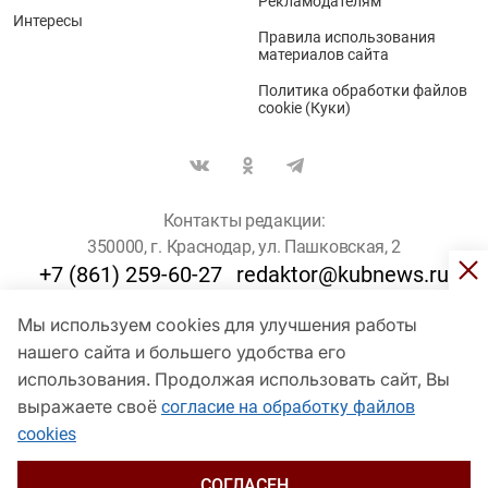
Рекламодателям
Интересы
Правила использования
материалов сайта
Политика обработки файлов
cookie (Куки)
Контакты редакции:
350000, г. Краснодар, ул. Пашковская, 2
+7 (861) 259-60-27
redaktor@kubnews.ru
Мы используем cookies для улучшения работы
Для пользователей старше 16 лет
нашего сайта и большего удобства его
использования. Продолжая использовать сайт, Вы
© Кубанские Новости, 2017
Сетевое издание «kubnews» зарегистрировано Федеральной
выражаете своё
согласие на обработку файлов
службой по надзору в сфере связи, информационных технологий
cookies
и массовых коммуникаций (Роскомнадзор). Регистрационный
номер Эл № ФС 77 - 78802 от 30 июля 2020 года. Учредитель -
ООО "ГИК "Кубанские Новости" (350000, Краснодар, ул.
СОГЛАСЕН