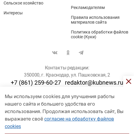
Сельское хозяйство
Рекламодателям
Интересы
Правила использования
материалов сайта
Политика обработки файлов
cookie (Куки)
Контакты редакции:
350000, г. Краснодар, ул. Пашковская, 2
+7 (861) 259-60-27
redaktor@kubnews.ru
Мы используем cookies для улучшения работы
Для пользователей старше 16 лет
нашего сайта и большего удобства его
использования. Продолжая использовать сайт, Вы
© Кубанские Новости, 2017
Сетевое издание «kubnews» зарегистрировано Федеральной
выражаете своё
согласие на обработку файлов
службой по надзору в сфере связи, информационных технологий
cookies
и массовых коммуникаций (Роскомнадзор). Регистрационный
номер Эл № ФС 77 - 78802 от 30 июля 2020 года. Учредитель -