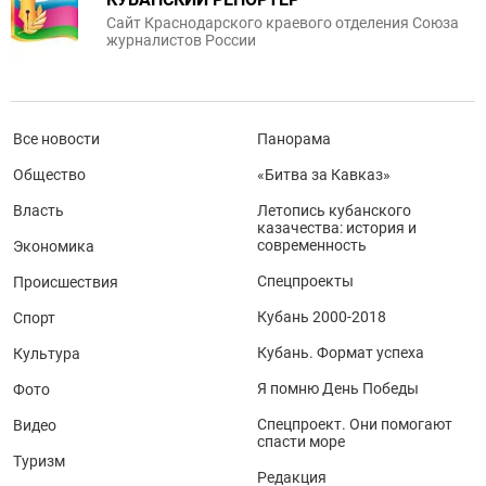
Сайт Краснодарского краевого отделения Союза
журналистов России
Все новости
Панорама
Общество
«Битва за Кавказ»
Власть
Летопись кубанского
казачества: история и
современность
Экономика
Спецпроекты
Происшествия
Кубань 2000-2018
Спорт
Кубань. Формат успеха
Культура
Я помню День Победы
Фото
Спецпроект. Они помогают
Видео
спасти море
Туризм
Редакция