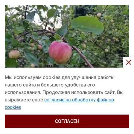
Мы используем cookies для улучшения работы
нашего сайта и большего удобства его
использования. Продолжая использовать сайт, Вы
Ставлю ловчие пояса на яблонях в августе:
выражаете своё
согласие на обработку файлов
собираю плодожорку – чистый урожай без червей
cookies
Панорама
сегодня, 15:30
СОГЛАСЕН