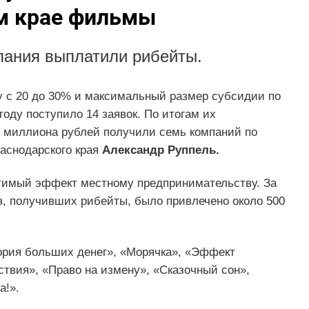
м крае фильмы
мпания выплатили рибейты.
у с 20 до 30% и максимальный размер субсидии по
году поступило 14 заявок. По итогам их
 миллиона рублей получили семь компаний по
раснодарского края
Александр Руппель.
утимый эффект местному предпринимательству. За
в, получивших рибейты, было привлечено около 500
ория больших денег», «Морячка», «Эффект
ствия», «Право на измену», «Сказочный сон»,
а!».