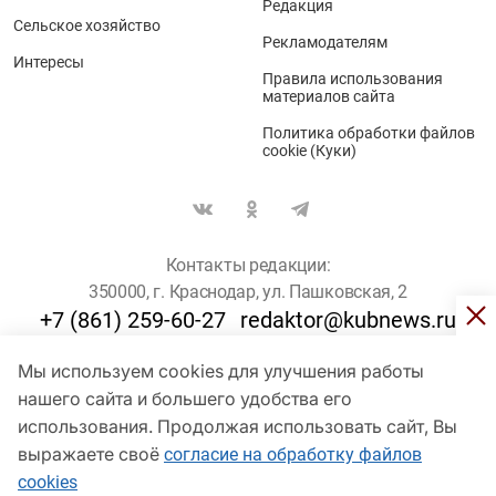
Редакция
Сельское хозяйство
Рекламодателям
Интересы
Правила использования
материалов сайта
Политика обработки файлов
cookie (Куки)
Контакты редакции:
350000, г. Краснодар, ул. Пашковская, 2
+7 (861) 259-60-27
redaktor@kubnews.ru
Мы используем cookies для улучшения работы
Для пользователей старше 16 лет
нашего сайта и большего удобства его
© Кубанские Новости, 2017
использования. Продолжая использовать сайт, Вы
Сетевое издание «kubnews» зарегистрировано Федеральной
выражаете своё
согласие на обработку файлов
службой по надзору в сфере связи, информационных технологий
cookies
и массовых коммуникаций (Роскомнадзор). Регистрационный