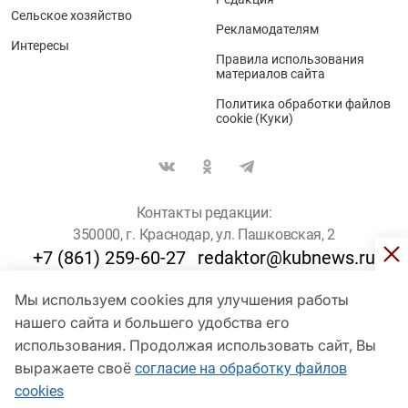
Сельское хозяйство
Рекламодателям
Интересы
Правила использования
материалов сайта
Политика обработки файлов
cookie (Куки)
Контакты редакции:
350000, г. Краснодар, ул. Пашковская, 2
+7 (861) 259-60-27
redaktor@kubnews.ru
Мы используем cookies для улучшения работы
Для пользователей старше 16 лет
нашего сайта и большего удобства его
© Кубанские Новости, 2017
использования. Продолжая использовать сайт, Вы
Сетевое издание «kubnews» зарегистрировано Федеральной
выражаете своё
согласие на обработку файлов
службой по надзору в сфере связи, информационных технологий
cookies
и массовых коммуникаций (Роскомнадзор). Регистрационный