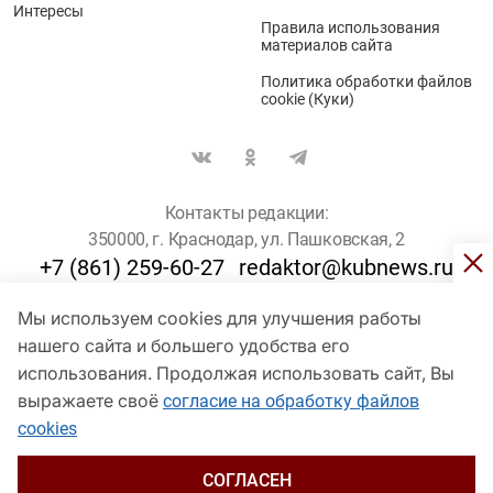
Интересы
Правила использования
материалов сайта
Политика обработки файлов
cookie (Куки)
Контакты редакции:
350000, г. Краснодар, ул. Пашковская, 2
+7 (861) 259-60-27
redaktor@kubnews.ru
Мы используем cookies для улучшения работы
Для пользователей старше 16 лет
нашего сайта и большего удобства его
© Кубанские Новости, 2017
использования. Продолжая использовать сайт, Вы
Сетевое издание «kubnews» зарегистрировано Федеральной
выражаете своё
согласие на обработку файлов
службой по надзору в сфере связи, информационных технологий
cookies
и массовых коммуникаций (Роскомнадзор). Регистрационный
номер Эл № ФС 77 - 78802 от 30 июля 2020 года. Учредитель -
ООО "ГИК "Кубанские Новости" (350000, Краснодар, ул.
СОГЛАСЕН
Пашковская, 2). Главный редактор – Филиппов О. Ю.