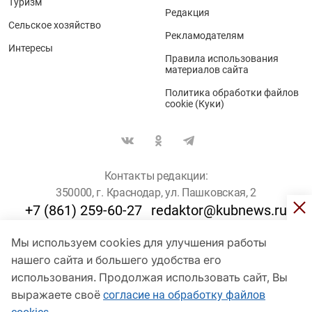
Туризм
Редакция
Сельское хозяйство
Рекламодателям
Интересы
Правила использования
материалов сайта
Политика обработки файлов
cookie (Куки)
Контакты редакции:
350000, г. Краснодар, ул. Пашковская, 2
+7 (861) 259-60-27
redaktor@kubnews.ru
Мы используем cookies для улучшения работы
Для пользователей старше 16 лет
нашего сайта и большего удобства его
© Кубанские Новости, 2017
использования. Продолжая использовать сайт, Вы
Сетевое издание «kubnews» зарегистрировано Федеральной
выражаете своё
согласие на обработку файлов
службой по надзору в сфере связи, информационных технологий