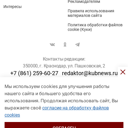
Рекламодателям
Интересы
Правила использования
материалов сайта
Политика обработки файлов
cookie (Куки)
Контакты редакции:
350000, г. Краснодар, ул. Пашковская, 2
+7 (861) 259-60-27
redaktor@kubnews.ru
Мы используем cookies для улучшения работы
Для пользователей старше 16 лет
нашего сайта и большего удобства его
использования. Продолжая использовать сайт, Вы
© Кубанские Новости, 2017
Сетевое издание «kubnews» зарегистрировано Федеральной
выражаете своё
согласие на обработку файлов
службой по надзору в сфере связи, информационных технологий
cookies
и массовых коммуникаций (Роскомнадзор). Регистрационный
номер Эл № ФС 77 - 78802 от 30 июля 2020 года. Учредитель -
ООО "ГИК "Кубанские Новости" (350000, Краснодар, ул.