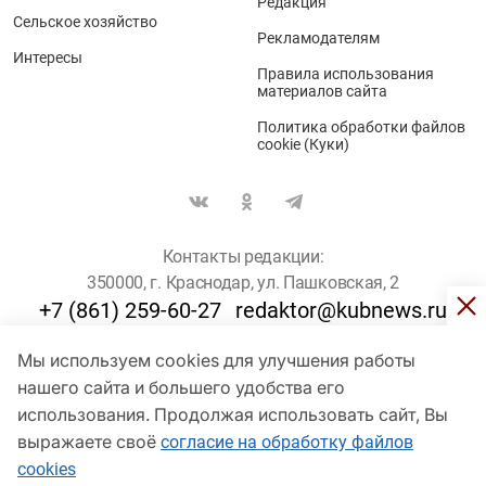
Редакция
Сельское хозяйство
Рекламодателям
Интересы
Правила использования
материалов сайта
Политика обработки файлов
cookie (Куки)
Контакты редакции:
350000, г. Краснодар, ул. Пашковская, 2
+7 (861) 259-60-27
redaktor@kubnews.ru
Мы используем cookies для улучшения работы
Для пользователей старше 16 лет
нашего сайта и большего удобства его
использования. Продолжая использовать сайт, Вы
© Кубанские Новости, 2017
Сетевое издание «kubnews» зарегистрировано Федеральной
выражаете своё
согласие на обработку файлов
службой по надзору в сфере связи, информационных технологий
cookies
и массовых коммуникаций (Роскомнадзор). Регистрационный