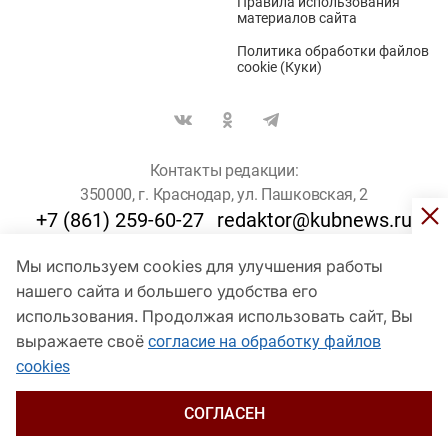
Правила использования
материалов сайта
Политика обработки файлов
cookie (Куки)
Контакты редакции:
350000, г. Краснодар, ул. Пашковская, 2
+7 (861) 259-60-27
redaktor@kubnews.ru
Мы используем cookies для улучшения работы
Для пользователей старше 16 лет
нашего сайта и большего удобства его
использования. Продолжая использовать сайт, Вы
© Кубанские Новости, 2017
Сетевое издание «kubnews» зарегистрировано Федеральной
выражаете своё
согласие на обработку файлов
службой по надзору в сфере связи, информационных технологий
cookies
и массовых коммуникаций (Роскомнадзор). Регистрационный
номер Эл № ФС 77 - 78802 от 30 июля 2020 года. Учредитель -
ООО "ГИК "Кубанские Новости" (350000, Краснодар, ул.
СОГЛАСЕН
Пашковская, 2). Главный редактор – Филиппов О. Ю.