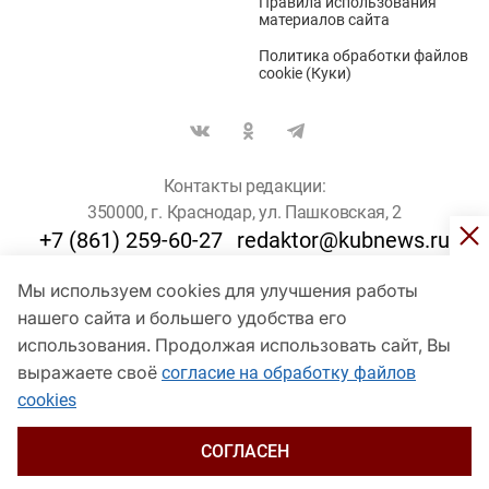
Правила использования
материалов сайта
Политика обработки файлов
cookie (Куки)
Контакты редакции:
350000, г. Краснодар, ул. Пашковская, 2
+7 (861) 259-60-27
redaktor@kubnews.ru
Мы используем cookies для улучшения работы
Для пользователей старше 16 лет
нашего сайта и большего удобства его
использования. Продолжая использовать сайт, Вы
© Кубанские Новости, 2017
Сетевое издание «kubnews» зарегистрировано Федеральной
выражаете своё
согласие на обработку файлов
службой по надзору в сфере связи, информационных технологий
cookies
и массовых коммуникаций (Роскомнадзор). Регистрационный
номер Эл № ФС 77 - 78802 от 30 июля 2020 года. Учредитель -
ООО "ГИК "Кубанские Новости" (350000, Краснодар, ул.
СОГЛАСЕН
Пашковская, 2). Главный редактор – Филиппов О. Ю.