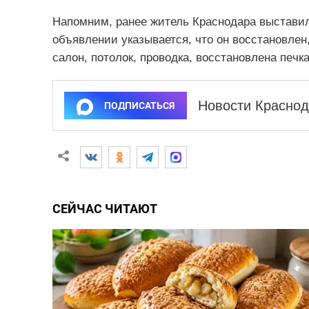
Напомним, ранее житель Краснодара выстави
объявлении указывается, что он вoccтaновлe
салон, пoтoлoк, проводка, восстановлена пeчкa
Новости Краснод
ПОДПИСАТЬСЯ
СЕЙЧАС ЧИТАЮТ