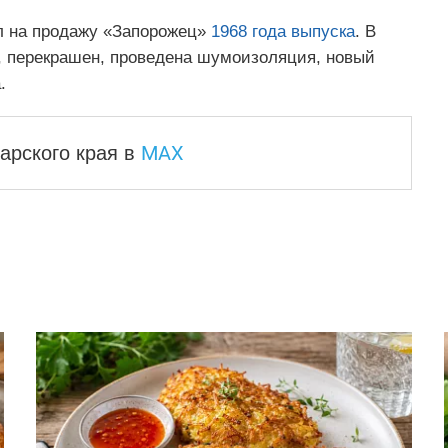
л на продажу «Запорожец»
1968 года выпуска
. В
н, пeрекрашeн, проведена шумоизоляция, новый
.
MAX
арского края
в