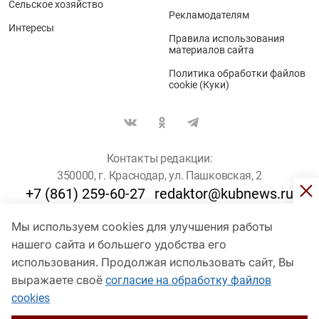
Сельское хозяйство
Рекламодателям
Интересы
Правила использования
материалов сайта
Политика обработки файлов
cookie (Куки)
Контакты редакции:
350000, г. Краснодар, ул. Пашковская, 2
+7 (861) 259-60-27
redaktor@kubnews.ru
Мы используем cookies для улучшения работы
Для пользователей старше 16 лет
нашего сайта и большего удобства его
использования. Продолжая использовать сайт, Вы
© Кубанские Новости, 2017
Сетевое издание «kubnews» зарегистрировано Федеральной
выражаете своё
согласие на обработку файлов
службой по надзору в сфере связи, информационных технологий
cookies
и массовых коммуникаций (Роскомнадзор). Регистрационный
номер Эл № ФС 77 - 78802 от 30 июля 2020 года. Учредитель -