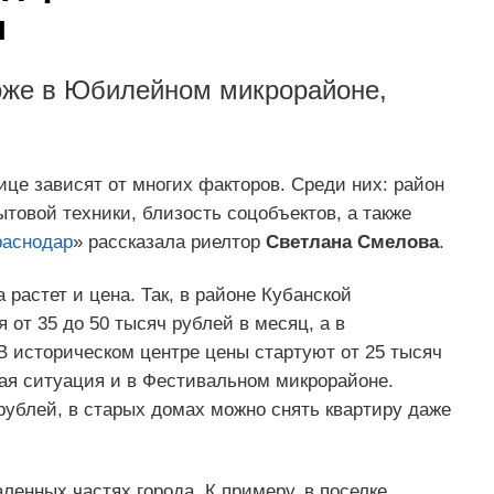
я
оже в Юбилейном микрорайоне,
це зависят от многих факторов. Среди них: район
товой техники, близость соцобъектов, а также
раснодар
» рассказала риелтор
Светлана Смелова
.
 растет и цена. Так, в районе Кубанской
от 35 до 50 тысяч рублей в месяц, а в
В историческом центре цены стартуют от 25 тысяч
жая ситуация и в Фестивальном микрорайоне.
рублей, в старых домах можно снять квартиру даже
енных частях города. К примеру, в поселке