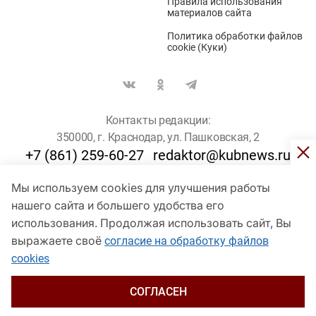
Правила использования
материалов сайта
Политика обработки файлов
cookie (Куки)
Контакты редакции:
350000, г. Краснодар, ул. Пашковская, 2
+7 (861) 259-60-27
redaktor@kubnews.ru
Мы используем cookies для улучшения работы
Для пользователей старше 16 лет
нашего сайта и большего удобства его
использования. Продолжая использовать сайт, Вы
© Кубанские Новости, 2017
Сетевое издание «kubnews» зарегистрировано Федеральной
выражаете своё
согласие на обработку файлов
службой по надзору в сфере связи, информационных технологий
cookies
и массовых коммуникаций (Роскомнадзор). Регистрационный
номер Эл № ФС 77 - 78802 от 30 июля 2020 года. Учредитель -
ООО "ГИК "Кубанские Новости" (350000, Краснодар, ул.
СОГЛАСЕН
Пашковская, 2). Главный редактор – Филиппов О. Ю.