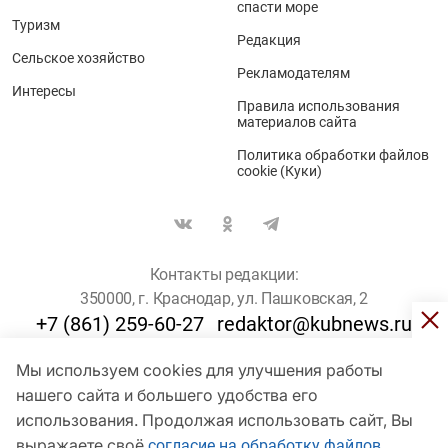
спасти море
Туризм
Редакция
Сельское хозяйство
Рекламодателям
Интересы
Правила использования
материалов сайта
Политика обработки файлов
cookie (Куки)
Контакты редакции:
350000, г. Краснодар, ул. Пашковская, 2
+7 (861) 259-60-27
redaktor@kubnews.ru
Мы используем cookies для улучшения работы
Для пользователей старше 16 лет
нашего сайта и большего удобства его
использования. Продолжая использовать сайт, Вы
© Кубанские Новости, 2017
Сетевое издание «kubnews» зарегистрировано Федеральной
выражаете своё
согласие на обработку файлов