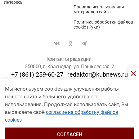
Интересы
Правила использования
материалов сайта
Политика обработки файлов
cookie (Куки)
Контакты редакции:
350000, г. Краснодар, ул. Пашковская, 2
+7 (861) 259-60-27
redaktor@kubnews.ru
Мы используем cookies для улучшения работы
Для пользователей старше 16 лет
нашего сайта и большего удобства его
использования. Продолжая использовать сайт, Вы
© Кубанские Новости, 2017
Сетевое издание «kubnews» зарегистрировано Федеральной
выражаете своё
согласие на обработку файлов
службой по надзору в сфере связи, информационных технологий
cookies
и массовых коммуникаций (Роскомнадзор). Регистрационный
номер Эл № ФС 77 - 78802 от 30 июля 2020 года. Учредитель -
ООО "ГИК "Кубанские Новости" (350000, Краснодар, ул.
СОГЛАСЕН
Пашковская, 2). Главный редактор – Филиппов О. Ю.