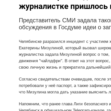
журналистке пришлось 
Представитель СМИ задала такой
обсуждения в Госдуме идеи о за
Челябинске разразился инцидент с участием ж
Екатерины Мизулиной, который вызвал широк
журналистка задала Мизулиной вопрос о том, п
движения "чайлдфри". В ответ на этот вопрос,
свою личную жизнь и прекратила дальнейший 
Согласно свидетельствам очевидцев, после э
потребовали у неё паспорт, а также зафиксир
что Мизулина могла дать указание выяснить л
Напомним, что ранее глава Лиги безопасного 
Челябинск в официальном Telegram-канале, гд