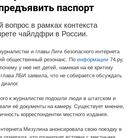
предъявить паспорт
 вопрос в рамках контекста
прете чайлдфри в России.
урналистки и главы Лиги безопасного интернета
ий общественный резонанс. По
информации
74.ру,
очему у неё нет детей, намекая на её критику
 глава ЛБИ заявила, что не собирается обсуждать
диалог.
того к журналистке подошли люди в штатском и
овали её документы на камеру. Существует мнение,
ичность корреспондентки местного издания.
интернета Мизулина анонсировала свою поездку в
е отметила, что планирует встречи с местными