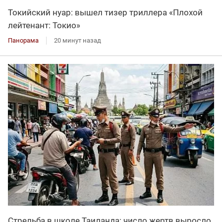
Токийский нуар: вышел тизер триллера «Плохой
лейтенант: Токио»
Панорама
20 минут назад
Стрельба в школе Таиланда: число жертв выросло