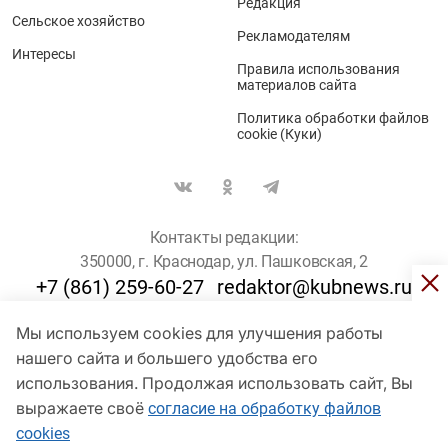
Редакция
Сельское хозяйство
Рекламодателям
Интересы
Правила использования
материалов сайта
Политика обработки файлов
cookie (Куки)
Контакты редакции:
350000, г. Краснодар, ул. Пашковская, 2
+7 (861) 259-60-27
redaktor@kubnews.ru
Мы используем cookies для улучшения работы
Для пользователей старше 16 лет
нашего сайта и большего удобства его
© Кубанские Новости, 2017
использования. Продолжая использовать сайт, Вы
Сетевое издание «kubnews» зарегистрировано Федеральной
выражаете своё
согласие на обработку файлов
службой по надзору в сфере связи, информационных технологий
cookies
и массовых коммуникаций (Роскомнадзор). Регистрационный