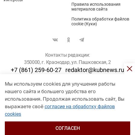
Правила использования
материалов сайта
Политика обработки файлов
cookie (Куки)
Контакты редакции:
350000, г. Краснодар, ул. Пашковская, 2
+7 (861) 259-60-27
redaktor@kubnews.ru
Мы используем cookies для улучшения работы
Для пользователей старше 16 лет
нашего сайта и большего удобства его
использования. Продолжая использовать сайт, Вы
© Кубанские Новости, 2017
Сетевое издание «kubnews» зарегистрировано Федеральной
выражаете своё
согласие на обработку файлов
службой по надзору в сфере связи, информационных технологий
cookies
и массовых коммуникаций (Роскомнадзор). Регистрационный
номер Эл № ФС 77 - 78802 от 30 июля 2020 года. Учредитель -
ООО "ГИК "Кубанские Новости" (350000, Краснодар, ул.
СОГЛАСЕН
Пашковская, 2). Главный редактор – Филиппов О. Ю.