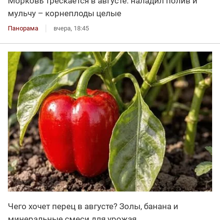
Морковь трескается в августе: наладил полив и
мульчу – корнеплоды целые
Панорама
вчера, 18:45
Чего хочет перец в августе? Золы, банана и
минеральные смеси для урожая