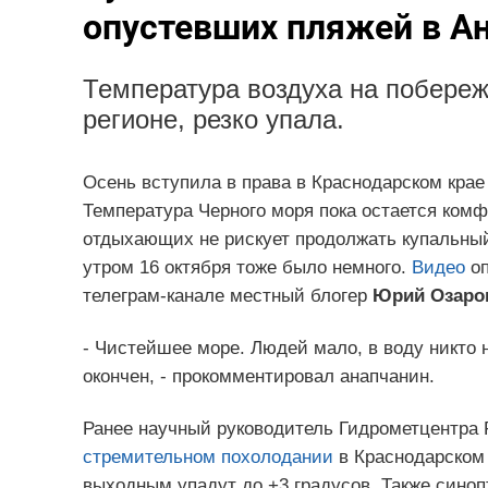
опустевших пляжей в А
Температура воздуха на побереж
регионе, резко упала.
Осень вступила в права в Краснодарском крае 
Температура Черного моря пока остается комфо
отдыхающих не рискует продолжать купальный
утром 16 октября тоже было немного.
Видео
оп
телеграм-канале местный блогер
Юрий Озаро
- Чистейшее море. Людей мало, в воду никто не
окончен, - прокомментировал анапчанин.
Ранее научный руководитель Гидрометцентра
стремительном похолодании
в Краснодарском 
выходным упадут до +3 градусов. Также сино