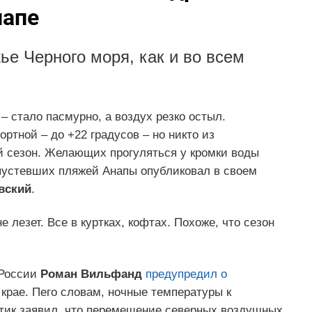
напе
ье Черного моря, как и во всем
– стало пасмурно, а воздух резко остыл.
ртной – до +22 градусов – но никто из
 сезон. Желающих прогуляться у кромки воды
устевших пляжей Анапы опубликовал в своем
вский
.
 лезет. Все в куртках, кофтах. Похоже, что сезон
 России
Роман Вильфанд
предупредил о
крае. Пего словам, ночные температуры к
птик заявил, что перемещение северных воздушных