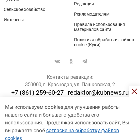
Редакция
Сельское хозяйство
Рекламодателям
Интересы
Правила использования
материалов сайта
Политика обработки файлов
cookie (Куки)
Контакты редакции:
350000, г. Краснодар, ул. Пашковская, 2
+7 (861) 259-60-27
redaktor@kubnews.ru
Мы используем cookies для улучшения работы
Для пользователей старше 16 лет
нашего сайта и большего удобства его
использования. Продолжая использовать сайт, Вы
© Кубанские Новости, 2017
Сетевое издание «kubnews» зарегистрировано Федеральной
выражаете своё
согласие на обработку файлов
службой по надзору в сфере связи, информационных технологий
cookies
и массовых коммуникаций (Роскомнадзор). Регистрационный